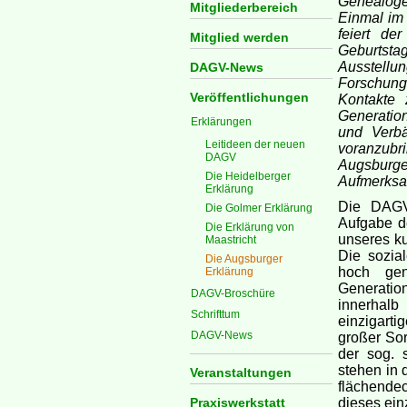
Genealog
Mitgliederbereich
Einmal im 
feiert de
Mitglied werden
Geburtsta
Ausstell
DAGV-News
Forschung
Veröffentlichungen
Kontakte 
Generatio
Erklärungen
und Verbä
Leitideen der neuen
voranzubr
DAGV
Augsburge
Die Heidelberger
Aufmerksam
Erklärung
Die DAGV 
Die Golmer Erklärung
Aufgabe de
Die Erklärung von
unseres ku
Maastricht
Die sozia
Die Augsburger
hoch gen
Erklärung
Generati
DAGV-Broschüre
innerhal
Schrifttum
einzigart
DAGV-News
großer So
der sog. 
stehen in 
Veranstaltungen
flächende
Praxiswerkstatt
dieses ein