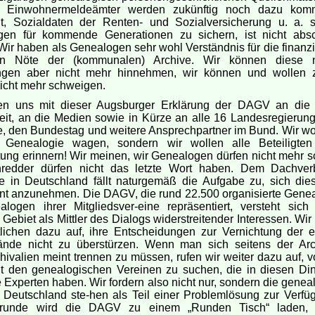
r Einwohnermeldeämter werden zukünftig noch dazu kom
it, Sozialdaten der Renten- und Sozialversicherung u. a. st
ngen für kommende Generationen zu sichern, ist nicht abs
. Wir haben als Genealogen sehr wohl Verständnis für die finanz
len Nöte der (kommunalen) Archive. Wir können diese n
ngen aber nicht mehr hinnehmen, wir können und wollen 
nicht mehr schweigen.
n uns mit dieser Augsburger Erklärung der DAGV an die 
keit, an die Medien sowie in Kürze an alle 16 Landesregierun
, den Bundestag und weitere Ansprechpartner im Bund. Wir wol
Genealogie wagen, sondern wir wollen alle Beteiligten
ung erinnern! Wir meinen, wir Genealogen dürfen nicht mehr 
redder dürfen nicht das letzte Wort haben. Dem Dachver
e in Deutschland fällt naturgemäß die Aufgabe zu, sich die
nt anzunehmen. Die DAGV, die rund 22.500 organisierte Gene
logen ihrer Mitgliedsver-eine repräsentiert, versteht sic
Gebiet als Mittler des Dialogs widerstreitender Interessen. Wir 
tlichen dazu auf, ihre Entscheidungen zur Vernichtung der 
ände nicht zu überstürzen. Wenn man sich seitens der Ar
hivalien meint trennen zu müssen, rufen wir weiter dazu auf, 
it den genealogischen Vereinen zu suchen, die in diesen Di
Experten haben. Wir fordern also nicht nur, sondern die genea
 Deutschland ste-hen als Teil einer Problemlösung zur Verfü
runde wird die DAGV zu einem „Runden Tisch“ laden,