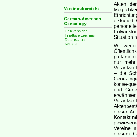
Akten de
Vereineübersicht
Möglichke
Einrichtu
German-American
diskutiert
Genealogy
personel
Druckansicht
Entwicklu
Inhaltsverzeichnis
Situation 
Datenschutz
Kontakt
Wir wende
Öffentlich
parlamente
nur mehr 
Verantwort
– die Sch
Genealogi
konse-que
und Genea
erwähnten 
Verantwor
Aktenbest
diesen Arc
Kontakt m
gewiesene 
Vereine in
diesem G