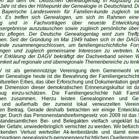
en auf dem 64. Deutschen Genealogentag in Augsburg z
Jahr ist dies der Höhepunkt der Genealogie in Deutschland. D
r Bayerische Landesverein für Familien-kunde zugleich s
g. Es treffen sich Genealogen, um sich im Rahmen eine
ung und in Fachvorträgen über neueste Entwicklu
sergebnisse auszutauschen sowie zugleich persönliche über
zu pflegen. Der Deutsche Genealogentag wird zum Treffp
nen. Seit der Gründung im Mai 1949 haben sich in der DAG
nde zusammengeschlossen, um familiengeschichtliche For
ingen und zugleich gemeinsame Interessen zu vertreten. M
r Erklärung der DAGV bekräftigt der Dachverband seinen Wi
keit auf regionale und überregionale Themenbereiche zu len
ist als gemeinnützige Vereinigung dem Gemeinwohl verpf
r Genealogie heute ist die Bewahrung der Familiengeschichte
lturellen Erbes, das über Erforschung und Dokumentation gepfl
le Dimension dieser demokratischen Erinnerungskultur ist da
ug einzu-schätzen. Die Familiengeschichte hält Fami
onen zusammen. Hierzu leisten Genealoginnen und Ge
b und außerhalb der zumeist lokal verwurzelten Verei
igen Beitrag. Gerade deshalb betrachten wir einige Entwickl
rge: Durch das Personenstandsreformgesetz von 2009 ist das 
standesamtlichen Bei- und Belegakten vielfach ungeklärt b
der Gefahr, unwiederbringlich vernichtet zu werden. Wir befürc
ckenden Verlust wertvoller Ak-tenbestände und damit eine
zigartigen genealogisch-personengeschichtlichen Quellenmateri