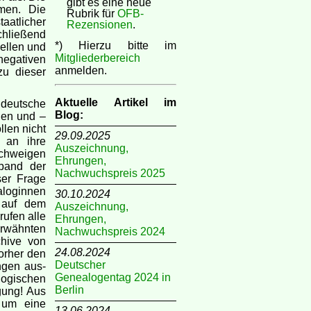
gibt es eine neue
men. Die
Rubrik für
OFB-
aatlicher
Rezensionen
.
chließend
*) Hierzu bitte im
iellen und
Mitgliederbereich
egativen
anmelden.
zu dieser
Aktuelle Artikel im
deutsche
Blog:
gen und –
len nicht
29.09.2025
 an ihre
Auszeichnung,
schweigen
Ehrungen,
band der
Nachwuchspreis 2025
ser Frage
aloginnen
30.10.2024
h auf dem
Auszeichnung,
rufen alle
Ehrungen,
erwähnten
Nachwuchspreis 2024
chive von
24.08.2024
vorher den
Deutscher
ngen aus-
Genealogentag 2024 in
logischen
Berlin
gung! Aus
 um eine
13.06.2024