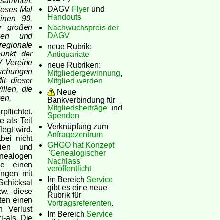
usammen.
DAGV
Flyer
und
ieses Mal
Handouts
einen 90.
r großen
Nachwuchspreis der
DAGV
ngen und
regionale
neue Rubrik:
unkt der
Antiquariate
V Vereine
neue Rubriken:
schungen
Mitgliedergewinnung
,
it dieser
Mitglied werden
llen, die
Neue
ken.
Bankverbindung für
Mitgliedsbeiträge
und
lichtet.
Spenden
 als Teil
Verknüpfung zum
egt wird.
Anfragezentrum
bei nicht
GHGO hat Konzept
lien und
"Genealogischer
nealogen
Nachlass"
ne einen
veröffentlicht
ungen mit
Im Bereich
Service
Schicksal
gibt es eine neue
zw. diese
Rubrik für
hten einen
Vortragsreferenten
.
n Verlust
Im Bereich
Service
-als. Die