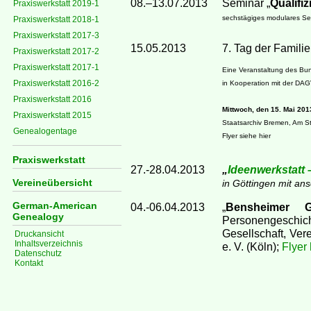
08.–13.07.2013
Seminar „
Qualifi
Praxiswerkstatt 2019-1
sechstägiges modulares Se
Praxiswerkstatt 2018-1
Praxiswerkstatt 2017-3
15.05.2013
7. Tag der Famili
Praxiswerkstatt 2017-2
Praxiswerkstatt 2017-1
Eine Veranstaltung des Bun
Praxiswerkstatt 2016-2
in Kooperation mit der DA
Praxiswerkstatt 2016
Mittwoch, den 15. Mai 201
Praxiswerkstatt 2015
Staatsarchiv Bremen, Am S
Genealogentage
Flyer siehe hier
Praxiswerkstatt
27.-28.04.2013
„
Ideenwerkstatt
Vereineübersicht
in Göttingen mit an
German-American
04.-06.04.2013
Bensheimer G
„
Genealogy
Personengeschich
Gesellschaft, Ver
Druckansicht
Inhaltsverzeichnis
e. V. (Köln);
Flyer 
Datenschutz
Kontakt