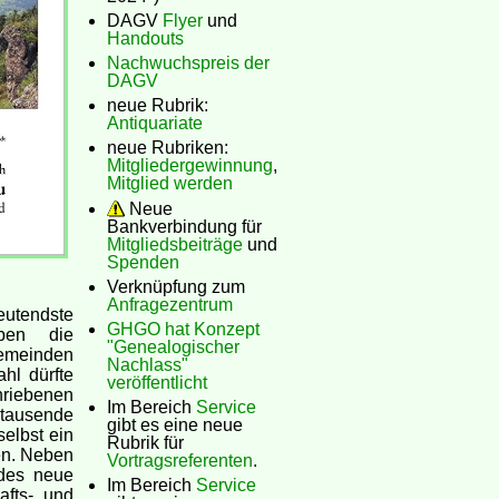
DAGV
Flyer
und
Handouts
Nachwuchspreis der
DAGV
neue Rubrik:
Antiquariate
neue Rubriken:
Mitgliedergewinnung
,
Mitglied werden
Neue
Bankverbindung für
Mitgliedsbeiträge
und
Spenden
Verknüpfung zum
Anfragezentrum
eutendste
GHGO hat Konzept
aben die
"Genealogischer
Gemeinden
Nachlass"
hl dürfte
veröffentlicht
riebenen
Im Bereich
Service
 tausende
gibt es eine neue
elbst ein
Rubrik für
fen. Neben
Vortragsreferenten
.
edes neue
Im Bereich
Service
afts- und