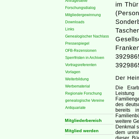
Anfragestelle
im Thür
Forschungsdialog
(Person
Mitgliedergewinnung
Sonderb
Downloads
Links
Taschen
Genealogischer Nachlass
Gesells
Pressespiegel
Franken
OFB-Rezensionen
392986
Sperrfristen in Archiven
392986
Vortragsreferenten
Vorlagen
Der Hei
Weiterbildung
Werbematerial
Die Erarb
Leistung
Regionale Forschung
Familieng
genealogische Vereine
des deuts
Antiquariate
bereits 
Familienb
Mitgliederbereich
weitere Ge
Denkmal se
Mitglied werden
dem unmit
dieser Büc