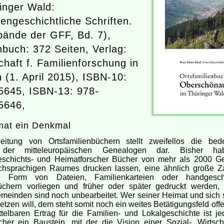
inger Wald:
engeschichtliche Schriften.
ände der GFF, Bd. 7),
buch: 372 Seiten, Verlag:
chaft f. Familienforschung in
 (1. April 2015), ISBN-10:
5645, ISBN-13: 978-
5646,
mat ein Denkmal
eitung von Ortsfamilienbüchern stellt zweifellos die bed
 der mitteleuropäischen Genealogen dar. Bisher h
eschichts- und Heimatforscher Bücher von mehr als 2000 
chsprachigen Raumes drucken lassen, eine ähnlich große Za
in Form von Dateien, Familienkarteien oder handgesch
üchern vorliegen und früher oder später gedruckt werden,
meinden sind noch unbearbeitet. Wer seiner Heimat und sich s
tzen will, dem steht somit noch ein weites Betätigungsfeld of
telbaren Ertrag für die Familien- und Lokalgeschichte ist j
her ein Baustein, mit der die Vision einer Sozial-, Wirtsch