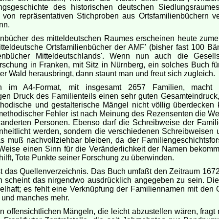
ngsgeschichte des historischen deutschen Siedlungsraume
von repräsentativen Stichproben aus Ortsfamilienbüchern ver
nn.
ienbücher des mitteldeutschen Raumes erscheinen heute zumei
tteldeutsche Ortsfamilienbücher der AMF' (bisher fast 100 Bä
lienbücher Mitteldeutschlands'. Wenn nun auch die Gesells
rschung in Franken, mit Sitz in Nürnberg, ein solches Buch fü
er Wald herausbringt, dann staunt man und freut sich zugleich.
 im A4-Format, mit insgesamt 2657 Familien, macht
gen Druck des Familienteils einen sehr guten Gesamteindruck,
hodische und gestalterische Mängel nicht völlig überdecken 
methodischer Fehler ist nach Meinung des Rezensenten die W
anderten Personen. Ebenso darf die Schreibweise der Fami
inheitlicht werden, sondern die verschiedenen Schreibweisen
s muß nachvollziehbar bleiben, da der Familiengeschichtsfor
 Weise einen Sinn für die Veränderlichkeit der Namen bekomm
ilft, Tote Punkte seiner Forschung zu überwinden.
st das Quellenverzeichnis. Das Buch umfaßt den Zeitraum 1672
h scheint das nirgendwo ausdrücklich angegeben zu sein. Die
lhaft; es fehlt eine Verknüpfung der Familiennamen mit den 
 und manches mehr.
n offensichtlichen Mängeln, die leicht abzustellen wären, fragt