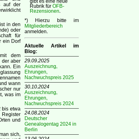
gibt es eine neue
s auf der
Rubrik für
OFB-
wirklicht
Rezensionen
.
*) Hierzu bitte im
st in den
Mitgliederbereich
nde) oder
anmelden.
chaft für
r ein Dorf
Aktuelle Artikel im
Blog:
 mit dem
29.09.2025
 der aber
Auszeichnung,
kann. Ein
Ehrungen,
eglassung
Nachwuchspreis 2025
liennamen
 und wann
30.10.2024
scher nur
Auszeichnung,
t, was im
Ehrungen,
Nachwuchspreis 2024
 bis etwa
24.08.2024
 Register
Deutscher
Orten und
Genealogentag 2024 in
Berlin
 man sich,
13.06.2024