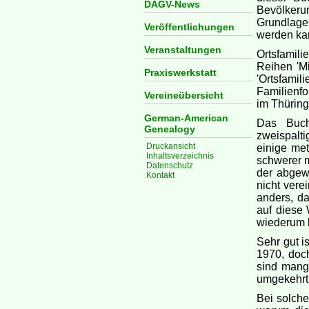
DAGV-News
Bevölkeru
Grundlage 
Veröffentlichungen
werden ka
Veranstaltungen
Ortsfamil
Reihen 'Mi
Praxiswerkstatt
'Ortsfami
Familienfo
Vereineübersicht
im Thüring
German-American
Das Buch
Genealogy
zweispalti
Druckansicht
einige met
Inhaltsverzeichnis
schwerer 
Datenschutz
der abgew
Kontakt
nicht vere
anders, da
auf diese
wiederum h
Sehr gut i
1970, doc
sind mange
umgekehrt
Bei solche