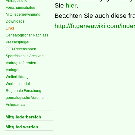
Anfragestelle
Sie
hier
.
Forschungsdialog
Beachten Sie auch diese f
Mitgliedergewinnung
Downloads
http://fr.geneawiki.com/in
Links
Genealogischer Nachlass
Pressespiegel
OFB-Rezensionen
Sperrfristen in Archiven
Vortragsreferenten
Vorlagen
Weiterbildung
Werbematerial
Regionale Forschung
genealogische Vereine
Antiquariate
Mitgliederbereich
Mitglied werden