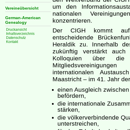
um den Informationsaust
Vereineübersicht
nationalen Vereinigun
German-American
konzentrieren.
Genealogy
Der CIGH kommt auf i
Druckansicht
Inhaltsverzeichnis
entscheidende Brückenfu
Datenschutz
Kontakt
Heraldik zu. Innerhalb d
zukünftig verstärkt auc
Kolloquien über die 
Mitgliedsvereinigunge
internationalen Austaus
Maastricht – im 41. Jahr de
einen Ausgleich zwischen
befördern,
die internationale Zusam
stärken,
die völkerverbindende Qu
unterstreichen,