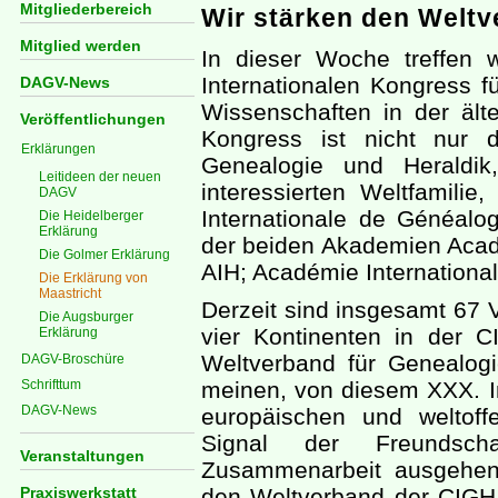
Mitgliederbereich
Wir stärken den Weltv
Mitglied werden
In dieser Woche treffen 
Internationalen Kongress f
DAGV-News
Wissenschaften in der ält
Veröffentlichungen
Kongress ist nicht nur 
Erklärungen
Genealogie und Heraldik
Leitideen der neuen
interessierten Weltfamilie
DAGV
Internationale de Généalo
Die Heidelberger
Erklärung
der beiden Akademien Acadé
Die Golmer Erklärung
AIH; Académie Internationa
Die Erklärung von
Maastricht
Derzeit sind insgesamt 67 
Die Augsburger
vier Kontinenten in der C
Erklärung
Weltverband für Genealogi
DAGV-Broschüre
Schrifttum
meinen, von diesem XXX. In
DAGV-News
europäischen und weltoff
Signal der Freundscha
Veranstaltungen
Zusammenarbeit ausgehen.
Praxiswerkstatt
den Weltverband der CIGH 