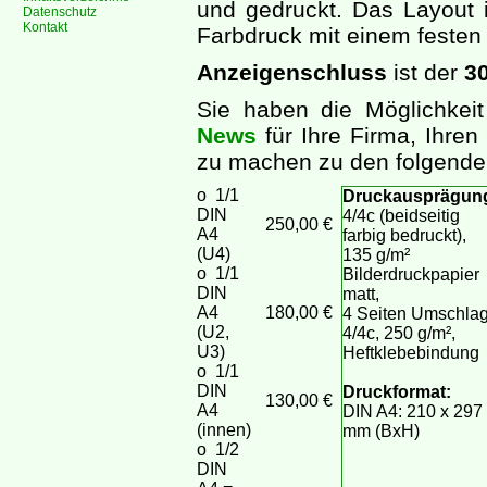
und gedruckt. Das Layout i
Datenschutz
Kontakt
Farbdruck mit einem feste
Anzeigenschluss
ist der
30
Sie haben die Möglichke
News
für Ihre Firma, Ihren
zu machen zu den folgende
o 1/1
Druckausprägun
DIN
4/4c (beidseitig
250,00 €
A4
farbig bedruckt),
(U4)
135 g/m²
o 1/1
Bilderdruckpapier
DIN
matt,
A4
180,00 €
4 Seiten Umschlag
(U2,
4/4c, 250 g/m²,
U3)
Heftklebebindung
o 1/1
DIN
Druckformat:
130,00 €
A4
DIN A4: 210 x 297
(innen)
mm (BxH)
o 1/2
DIN