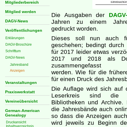
Mitgliederbereich
Mitglied werden
Die Ausgaben der
DAGV
Jahren zu einem Jahr
DAGV-News
gedruckt worden.
Veröffentlichungen
Dieses soll nun auch 
Erklärungen
geschehen; bedingt durc
DAGV-Broschüre
für 2017 leider etwas verzö
Schrifttum
2017 und 2018 als Do
DAGV-News
zusammengefasst
Jahresband
Anzeigen
werden. Wie für die frühe
für einen Druck des Jahre
Veranstaltungen
Die Auflage wird sich auf
Praxiswerkstatt
Leserkreis sind die D
Vereineübersicht
Bibliotheken und Archive
die Jahresbände auch onli
German-American
so dass die Anzeigen auch
Genealogy
wird jeweils zu Beginn d
Druckansicht
Inhaltsverzeichnis