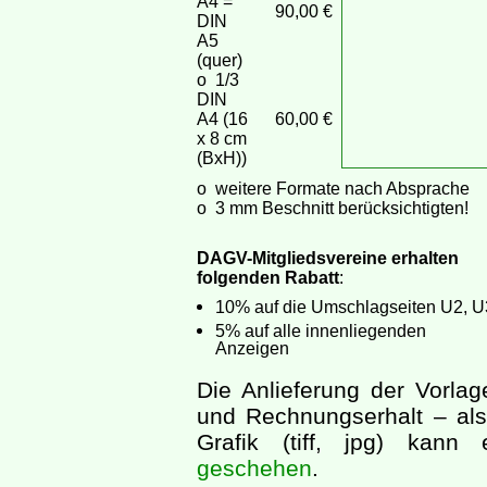
A4 =
90,00 €
DIN
A5
(quer)
o 1/3
DIN
A4 (16
60,00 €
x 8 cm
(BxH))
o weitere Formate nach Absprache
o 3 mm Beschnitt berücksichtigten!
DAGV-Mitgliedsvereine erhalten
folgenden Rabatt
:
10% auf die Umschlagseiten U2, U
5% auf alle innenliegenden
Anzeigen
Die Anlieferung der Vorla
und Rechnungserhalt – al
Grafik (tiff, jpg) kann 
geschehen
.