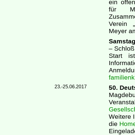
ein offe
für M
Zusamme
Verein 
Meyer am
Samstag,
– Schloß
Start i
Informat
Anmel
familien
23.-25.06.2017
50. Deu
Magdebu
Veransta
Gesellsch
Weitere 
die
Hom
Eingelade