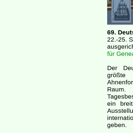
69. Deu
22.-25. 
ausgeri
für Genea
Der Deu
größte
Ahnenfo
Raum. 
Tagesbes
ein bre
Ausstell
interna
geben.