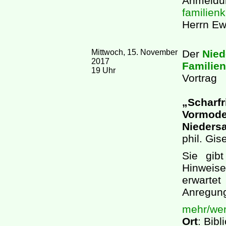
Anmeldu
familien
Herrn Ew
Mittwoch, 15. November
Der
Nied
2017
Familie
19 Uhr
Vortrag
„Scharfr
Vormoder
Nieders
phil. Gis
Sie gibt
Hinweise
erwartet
Anregun
mehr/weni
Ort
: Bib