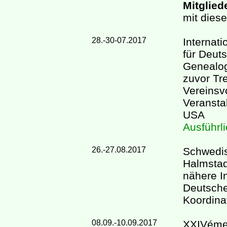
Mitglie
mit dies
28.-30-07.2017
Internat
für Deut
Genealo
zuvor Tre
Vereinsv
Veranstal
USA
Ausführli
26.-27.08.2017
Schwedis
Halmstad
nähere I
Deutsche
Koordina
08.09.-10.09.2017
XXIVéme 