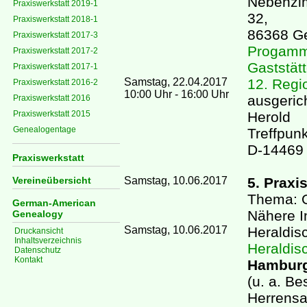
Nebenzim
Praxiswerkstatt 2019-1
32,
Praxiswerkstatt 2018-1
86368 Ge
Praxiswerkstatt 2017-3
Progamm
Praxiswerkstatt 2017-2
Gaststät
Praxiswerkstatt 2017-1
Samstag, 22.04.2017
12. Regi
Praxiswerkstatt 2016-2
10:00 Uhr - 16:00 Uhr
ausgeric
Praxiswerkstatt 2016
Praxiswerkstatt 2015
Herold
Genealogentage
Treffpun
D-14469
Praxiswerkstatt
Vereineübersicht
Samstag, 10.06.2017
5. Praxi
Thema: O
German-American
Nähere I
Genealogy
Samstag, 10.06.2017
Heraldis
Druckansicht
Inhaltsverzeichnis
Heraldis
Datenschutz
Kontakt
Hambur
(u. a. B
Herrensa