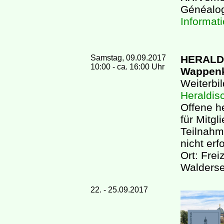
Généalog
Informati
Samstag, 09.09.2017
HERALDI
10:00 - ca. 16:00 Uhr
Wappen
Weiterbi
Heraldis
Offene h
für Mitgl
Teilnahme
nicht erf
Ort: Frei
Walderse
22. - 25.09.2017