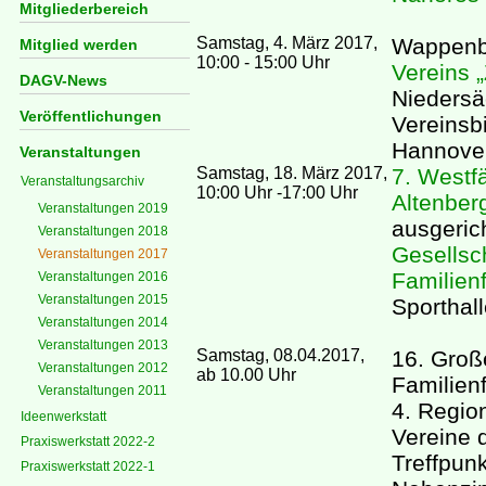
Mitgliederbereich
Samstag, 4. März 2017,
Wappenb
Mitglied werden
10:00 - 15:00 Uhr
Vereins 
DAGV-News
Niedersä
Veröffentlichungen
Vereinsbi
Hannove
Veranstaltungen
Samstag, 18. März 2017,
7. Westf
Veranstaltungsarchiv
10:00 Uhr -17:00 Uhr
Altenber
Veranstaltungen 2019
ausgeric
Veranstaltungen 2018
Gesellsc
Veranstaltungen 2017
Familie
Veranstaltungen 2016
Veranstaltungen 2015
Sporthall
Veranstaltungen 2014
Veranstaltungen 2013
Samstag, 08.04.2017,
16. Groß
Veranstaltungen 2012
ab 10.00 Uhr
Familienf
Veranstaltungen 2011
4. Regio
Ideenwerkstatt
Vereine 
Praxiswerkstatt 2022-2
Treffpunk
Praxiswerkstatt 2022-1