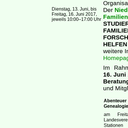
Organisa
Dienstag, 13. Juni, bis
Der
Nied
Freitag, 16. Juni 2017,
Familie
jeweils 10:00–17:00 Uhr
STUDIE
FAMILI
FORSCH
HELFEN
weitere 
Homepag
Im Rahm
16. Juni
Beratung
und Mitgl
Abenteuer
Genealogi
am Frei
Landesverei
Statione