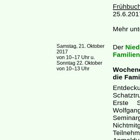
Frühbuch
25.6.201
Mehr unt
Samstag, 21. Oktober
Der
Nied
2017
Familie
von 10–17 Uhr u.
Sonntag 22. Oktober
von 10–13 Uhr
Wochene
die Fami
Entdecku
Schatztr
Erste S
Wolfgang
Semina
Nich
Teilnehm