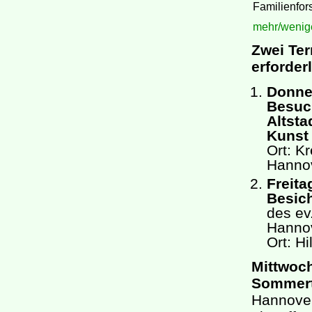
Familienfor
mehr/weniger
Zwei Te
erforderl
Donner
Besuc
Altsta
Kunst
Ort: Kr
Hanno
Freita
Besic
des ev
Hanno
Ort: H
Mittwoch
Sommert
Hannover.