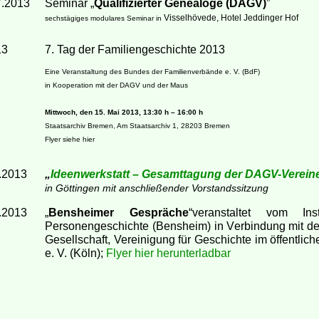
7.2013
Seminar „
Qualifizierter Genealoge
(DAGV)
”
Visselhövede, Hotel Jeddinger Hof
sechstägiges modulares Seminar in
13
7. Tag der Familiengeschichte 2013
Eine Veranstaltung des Bundes der Familienverbände e. V. (BdF)
in Kooperation mit der DAGV und der Maus
Mittwoch, den 15. Mai 2013, 13:30 h – 16:00 h
Staatsarchiv Bremen, Am Staatsarchiv 1, 28203 Bremen
Flyer siehe hier
.2013
„
Ideenwerkstatt – Gesamttagung der DAGV-Verein
in Göttingen mit anschließender Vorstandssitzung
.2013
Bensheimer Gespräche
“veranstaltet vom Inst
„
Personengeschichte (Bensheim) in Verbindung mit d
Gesellschaft, Vereinigung für Geschichte im öffentlic
e. V. (Köln);
Flyer hier herunterladbar