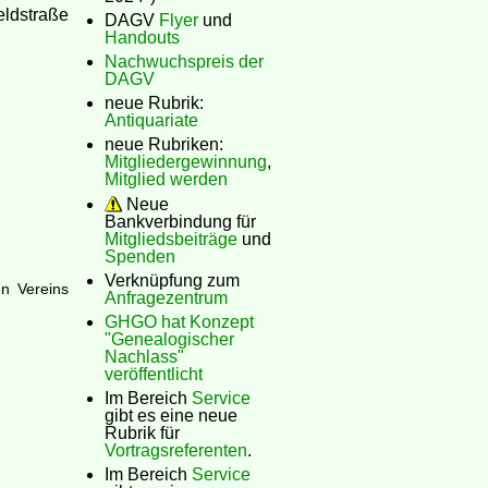
eldstraße
DAGV
Flyer
und
Handouts
Nachwuchspreis der
DAGV
neue Rubrik:
Antiquariate
neue Rubriken:
Mitgliedergewinnung
,
Mitglied werden
Neue
Bankverbindung für
Mitgliedsbeiträge
und
Spenden
Verknüpfung zum
en Vereins
Anfragezentrum
GHGO hat Konzept
"Genealogischer
Nachlass"
veröffentlicht
Im Bereich
Service
gibt es eine neue
Rubrik für
Vortragsreferenten
.
Im Bereich
Service