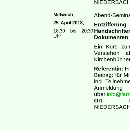
NIEDERSACHSE
Mittwoch,
Abend-Semin
25. April 2018,
Entzifferu
Handschrift
18:30 bis 20:30
Uhr
Dokumenten
Ein Kurs zum
Verstehen a
Kirchenbücher
Referentin:
Fr
Beitrag: für M
incl. Teilnehm
Anmeldung
über
info@fam
Ort
: Bib
NIEDERSACHSE