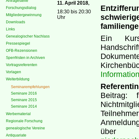
Anfragestelle
11. April 2018,
Entziff
Forschungsdialog
18:30 bis 20:30
Mitgliedergewinnung
schwier
Uhr
Downloads
familieng
Links
Ein Kur
Genealogischer Nachlass
Pressespiegel
Handschri
OFB-Rezensionen
Dokume
Sperrfristen in Archiven
Kirchenbü
Vortragsreferenten
Vorlagen
Informatio
Weiterbildung
Referentin
Seminarempfehlungen
Beitrag: 
Seminare 2016
Seminare 2015
Nichtmi
Seminare 2014
Teilnehmer
Werbematerial
Anmeldun
Regionale Forschung
genealogische Vereine
üb
Antiquariate