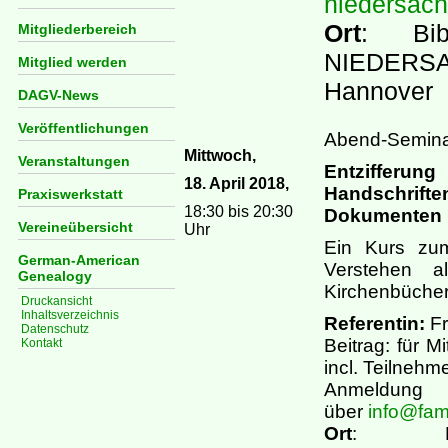
niedersac
Ort
: Bib
Mitgliederbereich
NIEDERSA
Mitglied werden
Hannover
DAGV-News
Veröffentlichungen
Abend-Semin
Mittwoch,
Veranstaltungen
Entzifferu
18. April 2018,
Handschrift
Praxiswerkstatt
18:30 bis 20:30
Dokumenten
Vereineübersicht
Uhr
Ein Kurs zum
German-American
Verstehen a
Genealogy
Kirchenbücher
Druckansicht
Inhaltsverzeichnis
Referentin:
Fr
Datenschutz
Beitrag: für M
Kontakt
incl. Teilnehm
Anmeldung
über
info@fam
Ort
: Bib