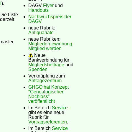
l
).
DAGV
Flyer
und
Handouts
 Die Liste
Nachwuchspreis der
derzeit
DAGV
neue Rubrik:
Antiquariate
neue Rubriken:
master
Mitgliedergewinnung
,
Mitglied werden
Neue
Bankverbindung für
Mitgliedsbeiträge
und
Spenden
Verknüpfung zum
Anfragezentrum
GHGO hat Konzept
"Genealogischer
Nachlass"
veröffentlicht
Im Bereich
Service
gibt es eine neue
Rubrik für
Vortragsreferenten
.
Im Bereich
Service