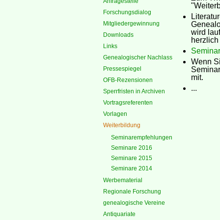
Anfragestelle
"Weiterb
Forschungsdialog
Literatu
Mitgliedergewinnung
Genealog
wird lau
Downloads
herzlic
Links
Semina
Genealogischer Nachlass
Wenn Sie
Pressespiegel
Seminar
mit.
OFB-Rezensionen
...
Sperrfristen in Archiven
Vortragsreferenten
Vorlagen
Weiterbildung
Seminarempfehlungen
Seminare 2016
Seminare 2015
Seminare 2014
Werbematerial
Regionale Forschung
genealogische Vereine
Antiquariate