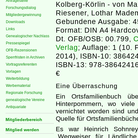
Anfragestelle
Kolberg-Körlin - von Ma
Forschungsdialog
Riesener, Lothar Made
Mitgliedergewinnung
Gebundene Ausgabe: 45
Downloads
Format: DIN A4 Hardco
Links
Genealogischer Nachlass
Dt. OFB/OSB: 00.799,
C
Pressespiegel
Verlag
; Auflage: 1 (10.
OFB-Rezensionen
2014), ISBN-10: 38642
Sperrfristen in Archiven
ISBN-13: 978-38642416
Vortragsreferenten
Vorlagen
€
Weiterbildung
Eine Überraschung
Werbematerial
Regionale Forschung
Ein Ortsfamilienbuch üb
genealogische Vereine
Hinterpommern, wo viele
Antiquariate
vernichtet worden sind und
Quelle für Ortsfamilienbüche
Mitgliederbereich
Es war Heinrich Sohnrey
Mitglied werden
„Wegweiser für Ländliche