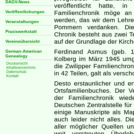
DAGV-News
veröffentlicht hatte, 
Veröffentlichungen
Familienchronik möge an 
werden, das wir dem Lehrer
Veranstaltungen
Pommern verdanken. Die
Praxiswerkstatt
Chronik besteht aus zwei Tei
auf der Grundlage der Kirc
Vereineübersicht
Ferdinand Asmus (geb. 
German-American
Genealogy
Kolberg im März 1945 umg
Druckansicht
die Zwilipper Familienchron
Inhaltsverzeichnis
Datenschutz
in 42 Teilen, galt als versch
Kontakt
Desto erstaunlicher und er
Ortsfamilienbuches. Der Ve
der Familienchronik wied
Deutschen Zentralstelle fü
einige Manuskripte als Ma
auch leider nicht alles. Di
aller möglicher Quellen u
weit verstreuten Über