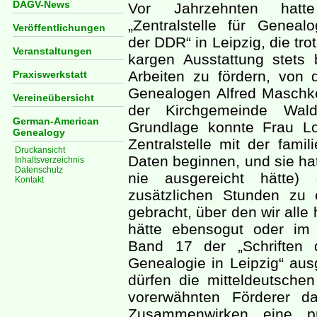
DAGV-News
Vor Jahrzehnten hatt
„Zentralstelle für Genealo
Veröffentlichungen
der DDR“ in Leipzig, die trot
Veranstaltungen
kargen Ausstattung stets b
Arbeiten zu fördern, von 
Praxiswerkstatt
Genealogen Alfred Maschke
Vereineübersicht
der Kirchgemeinde Wald
German-American
Grundlage konnte Frau L
Genealogy
Zentralstelle mit der fam
Druckansicht
Daten beginnen, und sie hat
Inhaltsverzeichnis
Datenschutz
nie ausgereicht hätte) 
Kontakt
zusätzlichen Stunden zu 
gebracht, über den wir alle
hätte ebensogut oder im
Band 17 der „Schriften d
Genealogie in Leipzig“ au
dürfen die mitteldeutsc
vorerwähnten Förderer d
Zusammenwirken eine pr