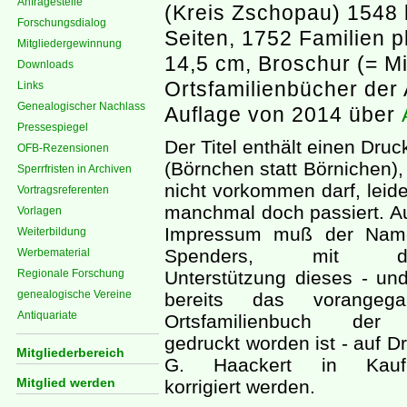
Anfragestelle
(Kreis Zschopau) 1548 
Forschungsdialog
Seiten, 1752 Familien p
Mitgliedergewinnung
14,5 cm, Broschur (= Mi
Downloads
Ortsfamilienbücher der 
Links
Genealogischer Nachlass
Auflage von 2014 über
Pressespiegel
Der Titel enthält einen Druc
OFB-Rezensionen
(Börnchen statt Börnichen),
Sperrfristen in Archiven
nicht vorkommen darf, leide
Vortragsreferenten
manchmal doch passiert. A
Vorlagen
Impressum muß der Nam
Weiterbildung
Spenders, mit de
Werbematerial
Regionale Forschung
Unterstützung dieses - un
genealogische Vereine
bereits das vorangega
Antiquariate
Ortsfamilienbuch de
gedruckt worden ist - auf D
Mitgliederbereich
G. Haackert in Kauf
Mitglied werden
korrigiert werden.