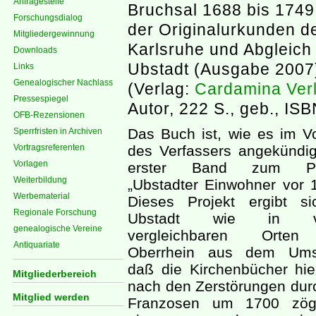
Anfragestelle
Bruchsal 1688 bis 174
Forschungsdialog
der Originalurkunden d
Mitgliedergewinnung
Karlsruhe und Abgleich
Downloads
Ubstadt (Ausgabe 2007
Links
Genealogischer Nachlass
(Verlag:
Cardamina Ver
Pressespiegel
Autor, 222 S., geb., I
OFB-Rezensionen
Das Buch ist, wie es im V
Sperrfristen in Archiven
Vortragsreferenten
des Verfassers angekündig
Vorlagen
erster Band zum Pro
Weiterbildung
„Ubstadter Einwohner vor 
Werbematerial
Dieses Projekt ergibt si
Regionale Forschung
Ubstadt wie in vi
genealogische Vereine
vergleichbaren Orte
Antiquariate
Oberrhein aus dem Ums
daß die Kirchenbücher hie
Mitgliederbereich
nach den Zerstörungen dur
Mitglied werden
Franzosen um 1700 zöge