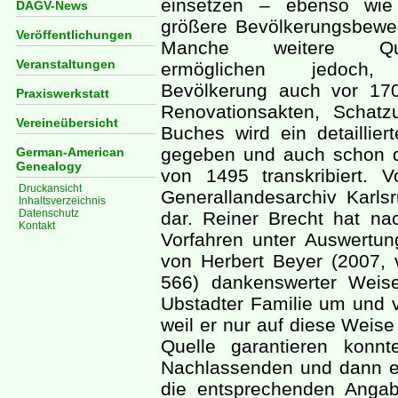
einsetzen – ebenso wie
DAGV-News
größere Bevölkerungsbewe
Veröffentlichungen
Manche weitere Que
Veranstaltungen
ermöglichen jedoch,
Bevölkerung auch vor 170
Praxiswerkstatt
Renovationsakten, Schat
Vereineübersicht
Buches wird ein detaillier
gegeben und auch schon d
German-American
Genealogy
von 1495 transkribiert. 
Druckansicht
Generallandesarchiv Karlsr
Inhaltsverzeichnis
Datenschutz
dar. Reiner Brecht hat n
Kontakt
Vorfahren unter Auswertu
von Herbert Beyer (2007, 
566) dankenswerter Weis
Ubstadter Familie um und v
weil er nur auf diese Weise
Quelle garantieren konn
Nachlassenden und dann ei
die entsprechenden Angab