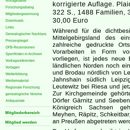
Anfragestelle
korrigierte Auflage. Plai
Forschungsdialog
322 S., 1488 Familien, 
Mitgliedergewinnung
30,00 Euro
Downloads
Links
Während für die dichtbes
Genealogischer Nachlass
Mittelgebirgsland des e
Pressespiegel
zahlreiche gedruckte Or
OFB-Rezensionen
Vorarbeiten in Form von
Sperrfristen in Archiven
vorliegen, ist jedes neue
Vortragsreferenten
ländlichen Norden noch ein
Vorlagen
und Brodau nördlich von Le
Weiterbildung
Jahnshain südlich Leipz
Werbematerial
Leutewitz bei Riesa und jet
Regionale Forschung
Zur Kirchgemeinde gehört
genealogische Vereine
Dörfer Gärnitz und Seebe
Antiquariate
Königreich Sachsen geh
Mitgliederbereich
Meyhen, Räpitz, Schkeitbar
an Preußen abgetreten wer
Mitglied werden