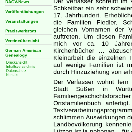
Der Verfasser schreibt im V
DAGV-News
Schkeitbar ein sehr schwi
Veröffentlichungen
17. Jahrhundert. Erheblich
Veranstaltungen
die Familien Fiedler, S
gleichen Vornamen der V
Praxiswerkstatt
auftreten. Um diesen Fami
Vereineübersicht
mich vor ca. 10 Jahren
Kirchenbücher … abzusc
German-American
Genealogy
Kleinarbeit die einzelnen
Druckansicht
auf wenige Familien ist 
Inhaltsverzeichnis
durch Hinzuziehung von erh
Datenschutz
Kontakt
Der Verfasser wohnt fern 
Stadt Süßen in Württ
Familiengeschichtsfo
Ortsfamilienbuch anfertigt
Textverarbeitungsprogra
schlimmen Auswirkungen des
Landbevölkerung kennenler
Lützen ist ja nebenan – für