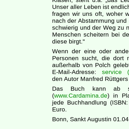
Unser aller Leben ist endl
fragen wir uns oft, woher 
nach der Abstammung und d
schwierig und der Weg zu n
Menschen scheitern bei d
diese birgt."
Wenn der eine oder ande
Personen sucht, die dort n
außerhalb von Polch geleb
E-Mail-Adresse:
service (
den Autor Manfred Rüttgers 
Das Buch kann ab sof
(
www.Cardamina.de
) in Pl
jede Buchhandlung (ISBN:
Euro.
Bonn, Sankt Augustin 01.0