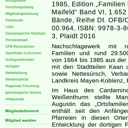
Anfragestelle
1985, Edition „Familien
Forschungsdialog
Maifeld“ Band VI, 1.652
Mitgliedergewinnung
Bände, Reihe Dt. OFB/
Downloads
00.964, ISBN: 9978-3-
Links
Genealogischer Nachlass
3, Plaidt 2016
Pressespiegel
Nachschlagewerk mit r
OFB-Rezensionen
Familien und rund 29.50
Sperrfristen in Archiven
von 1664 bis 1985 aus der
Vortragsreferenten
mit den Stadtteilen Kaan 
Vorlagen
sowie Nettesürsch, Verb
Weiterbildung
Landkreis Mayen-Koblenz, R
Werbematerial
Regionale Forschung
Im Haus des Cardamina
genealogische Vereine
Weißenthurm stellte Man
Antiquariate
Augustin das „Ortsfamil
enthält seit den Anfäng
Mitgliederbereich
Pfarreien in diesen Ort
Mitglied werden
Entwicklung der dortigen 