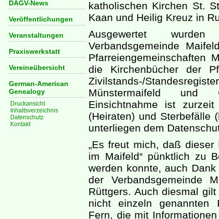
DAGV-News
katholischen Kirchen St. S
Kaan und Heilig Kreuz in Ru
Veröffentlichungen
Ausgewertet wurden
Veranstaltungen
Verbandsgemeinde Maifeld
Praxiswerkstatt
Pfarreiengemeinschaften 
Vereineübersicht
die Kirchenbücher der P
Zivilstands-/Standesre
German-American
Münstermaifeld und Go
Genealogy
Einsichtnahme ist zurzei
Druckansicht
Inhaltsverzeichnis
(Heiraten) und Sterbefälle
Datenschutz
Kontakt
unterliegen dem Datenschut
„Es freut mich, daß dieser
im Maifeld“ pünktlich zu B
werden konnte, auch Dank d
der Verbandsgemeinde Ma
Rüttgers. Auch diesmal gil
nicht einzeln genannten
Fern, die mit Informationen