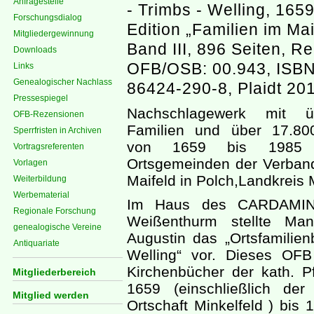
Anfragestelle
- Trimbs - Welling, 1659
Forschungsdialog
Edition „Familien im Mai
Mitgliedergewinnung
Band III, 896 Seiten, Re
Downloads
OFB/OSB: 00.943, ISBN
Links
Genealogischer Nachlass
86424-290-8, Plaidt 20
Pressespiegel
Nachschlagewerk mit ü
OFB-Rezensionen
Familien und über 17.80
Sperrfristen in Archiven
von 1659 bis 1985 
Vortragsreferenten
Ortsgemeinden der Verba
Vorlagen
Maifeld in Polch,Landkreis
Weiterbildung
Werbematerial
Im Haus des CARDAMINA
Regionale Forschung
Weißenthurm stellte Man
genealogische Vereine
Augustin das „Ortsfamilie
Antiquariate
Welling“ vor. Dieses OFB
Kirchenbücher der kath. P
Mitgliederbereich
1659 (einschließlich de
Mitglied werden
Ortschaft Minkelfeld ) bis 