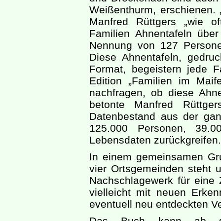
Weißenthurm, erschienen. „
Manfred Rüttgers „wie oft
Familien Ahnentafeln übe
Nennung von 127 Personen
Diese Ahnentafeln, gedru
Format, begeistern jede F
Edition „Familien im Maif
nachfragen, ob diese Ahnen
betonte Manfred Rüttger
Datenbestand aus der gan
125.000 Personen, 39.0
Lebensdaten zurückgreifen.
In einem gemeinsamen Gru
vier Ortsgemeinden steht u
Nachschlagewerk für eine Z
vielleicht mit neuen Erke
eventuell neu entdeckten V
Das Buch kann ab sof