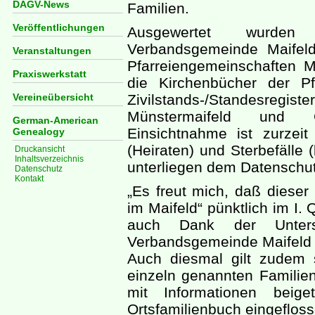
DAGV-News
Familien.
Veröffentlichungen
Ausgewertet wurden
Verbandsgemeinde Maifeld
Veranstaltungen
Pfarreiengemeinschaften 
Praxiswerkstatt
die Kirchenbücher der P
Vereineübersicht
Zivilstands-/Standesre
Münstermaifeld und Go
German-American
Einsichtnahme ist zurzei
Genealogy
(Heiraten) und Sterbefälle
Druckansicht
Inhaltsverzeichnis
unterliegen dem Datenschut
Datenschutz
Kontakt
„Es freut mich, daß dieser 
im Maifeld“ pünktlich im I. 
auch Dank der Unterst
Verbandsgemeinde Maifeld i
Auch diesmal gilt zudem 
einzeln genannten Familie
mit Informationen beig
Ortsfamilienbuch eingefloss