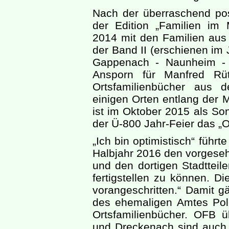
Nach der überraschend pos
der Edition „Familien im 
2014 mit den Familien aus 
der Band II (erschienen im
Gappenach - Naunheim - R
Ansporn für Manfred Rüt
Ortsfamilienbücher aus 
einigen Orten entlang der 
ist im Oktober 2015 als So
der Ü-800 Jahr-Feier das „O
„Ich bin optimistisch“ führt
Halbjahr 2016 den vorgeseh
und den dortigen Stadtteil
fertigstellen zu können. Di
vorangeschritten.“ Damit 
des ehemaligen Amtes Pol
Ortsfamilienbücher. OFB
und Dreckenach sind auch