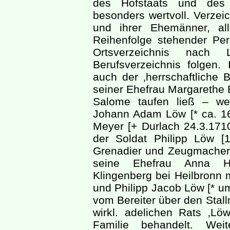
des Hofstaats und des
besonders wertvoll. Verzeic
und ihrer Ehemänner, all
Reihenfolge stehender Pe
Ortsverzeichnis nach 
Berufsverzeichnis folgen. 
auch der ‚herrschaftliche 
seiner Ehefrau Margarethe 
Salome taufen ließ – wei
Johann Adam Löw [* ca. 16
Meyer [+ Durlach 24.3.171
der Soldat Philipp Löw [
Grenadier und Zeugmache
seine Ehefrau Anna He
Klingenberg bei Heilbronn m
und Philipp Jacob Löw [* um
vom Bereiter über den Stall
wirkl. adelichen Rats ‚Lö
Familie behandelt. Wei