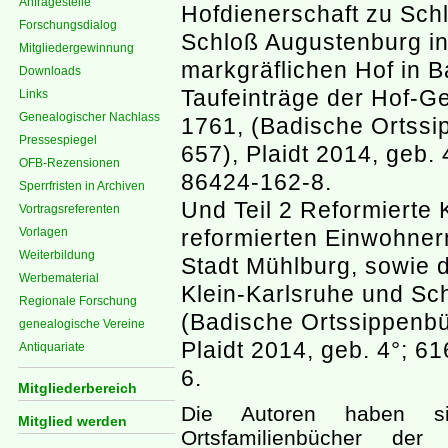
Anfragestelle
Hofdienerschaft zu Schl
Forschungsdialog
Schloß Augustenburg i
Mitgliedergewinnung
markgräflichen Hof in 
Downloads
Taufeinträge der Hof-G
Links
Genealogischer Nachlass
1761, (Badische Ortss
Pressespiegel
657), Plaidt 2014, geb.
OFB-Rezensionen
86424-162-8.
Sperrfristen in Archiven
Und Teil 2 Reformierte 
Vortragsreferenten
Vorlagen
reformierten Einwohner
Weiterbildung
Stadt Mühlburg, sowie
Werbematerial
Klein-Karlsruhe und Sc
Regionale Forschung
(Badische Ortssippenbü
genealogische Vereine
Plaidt 2014, geb. 4°; 6
Antiquariate
6.
Mitgliederbereich
Die Autoren haben s
Mitglied werden
Ortsfamilienbücher de