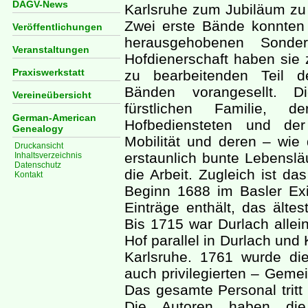
DAGV-News
Karlsruhe zum Jubiläum zu
Zwei erste Bände konnten
Veröffentlichungen
herausgehobenen Sond
Veranstaltungen
Hofdienerschaft haben sie 
Praxiswerkstatt
zu bearbeitenden Teil d
Bänden vorangesellt. D
Vereineübersicht
fürstlichen Familie, d
German-American
Hofbediensteten und der
Genealogy
Mobilität und deren – wie 
Druckansicht
erstaunlich bunte Lebenslä
Inhaltsverzeichnis
Datenschutz
die Arbeit. Zugleich ist d
Kontakt
Beginn 1688 im Basler Exi
Einträge enthält, das älte
Bis 1715 war Durlach allei
Hof parallel in Durlach und
Karlsruhe. 1761 wurde d
auch privilegierten – Geme
Das gesamte Personal tritt
Die Autoren haben die 