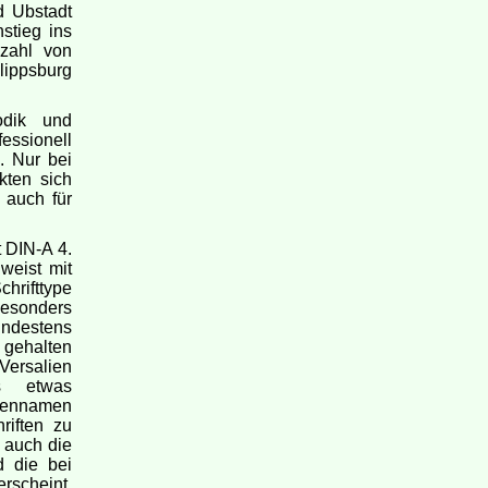
d Ubstadt
stieg ins
zahl von
ilippsburg
odik und
essionell
. Nur bei
kten sich
 auch für
 DIN-A 4.
 weist mit
hrifttype
 besonders
indestens
 gehalten
Versalien
gs etwas
liennamen
riften zu
 auch die
d die bei
rscheint,