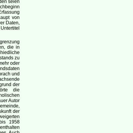
nden seien
buchbeginn
 Erfassung
haupt von
rer Daten,
ntertitel
Begrenzung
n, die in
iedliche
stands zu
 mehr oder
andsdaten
sprach und
wachsende
fgrund der
örte die
holischen
uer Autor
Gemeinde,
skunft der
weigerten
bis 1958
 enthalten
hes. Auch