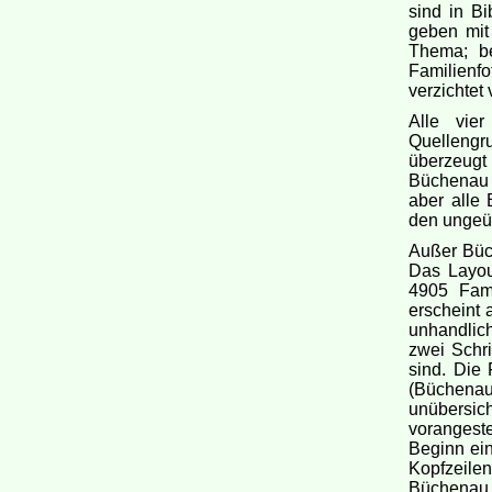
sind in B
geben mit 
Thema; be
Familienfo
verzichtet 
Alle vie
Quellengr
überzeugt 
Büchenau 
aber alle 
den ungeüb
Außer Büc
Das Layout
4905 Fami
erscheint 
unhandlich
zwei Schri
sind. Die 
(Büchena
unübersic
vorangest
Beginn ei
Kopfzeile
Büchenau 