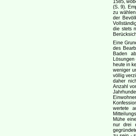
1585, wobe
(S. 9). Em
zu wählen,
der Bevöl
Vollständi
die stets 
Berücksich
Eine Grund
des Bearb
Baden ab
Lösungen g
heute in k
weniger u
völlig ver
daher nic
Anzahl von
Jahrhund
Einwohner
Konfession
wertete a
Mitteilung
Mühe eine
nur drei 
gegründete
zu sein - 