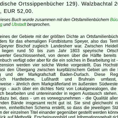
dische Ortssippenbücher 129). Walzbachtal 2
, EUR 52,00.
Dieses Buch wurde zusammen mit den Ortsfamilienbüchern
Büc
rg
und
Ubstadt
besprochen.
eines der Gebiete mit der größten Dichte an Ortsfamilienbüch
ders für das ehemaligen Fürstbistums Speyer, also das Territ
peyrer Bischof zugleich Landesherr war. Zwischen Heide
e liegen rund 50 bis zum Jahr 1803 speyrische Ortsch
werter Geschlossenheit, von denen über die Hälfte bereits
enbuch verfügt oder aber für die ein solches in Bearbeitung ist -
ension werden vier solche Werke vorgestellt. Das Hochsti
uasi den Übergang zwischen kurpfälzischem Gebiet um die
rg und der Markgrafschaft Baden-Durlach. Diese Reg
ftlich Hardtebene, Lußhardt und Bruhrain umfasst,
erweise - ähnlich dem Markgräflerland im äußersten Südwest
rgs - auch über ein dichtes Netz von Lokalgenealogen, die 
sch bearbeiten und untereinander in regem Austausch stehen.
 dazu bei, dass - um es vorwegzunehmen - die Qualität aller 
nden Bände insgesamt recht gut ist. Sie sind gleichwohl n
ren, einheitlichen Schema erstellt, so dass die jeweiligen St
der einzelnen Titel einander gegenüber gestellt werden könn
lick auf Methodik, Erscheinungsbild und Informationsgehalt ric