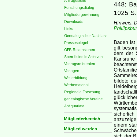
Anfragestelle
448; Ba
Forschungsdialog
1025 S.
Mitgliedergewinnung
Downloads
Hinweis: 
Phillipsbu
Links
Genealogischer Nachlass
Baden ist 
Pressespiegel
gilt beson
OFB-Rezensionen
dem der S
Sperrfristen in Archiven
Karlsruh
Vortragsreferenten
beachtens
Ortsfamili
Vorlagen
Sammelrez
Weiterbildung
bildete q
Werbematerial
Heidelbe
landscha
Regionale Forschung
glücklich
genealogische Vereine
Württembe
Antiquariate
systemati
sicherlich
Mitgliederbereich
anzuzeige
einem star
Mitglied werden
Schwächen 
sich der B