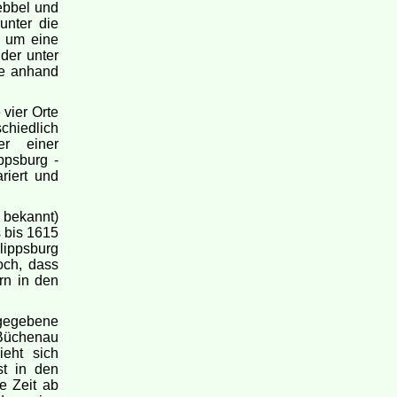
ebbel und
unter die
s um eine
der unter
ge anhand
vier Orte
chiedlich
er einer
ppsburg -
riert und
 bekannt)
 bis 1615
lippsburg
och, dass
rn in den
ngegebene
 Büchenau
ieht sich
st in den
e Zeit ab