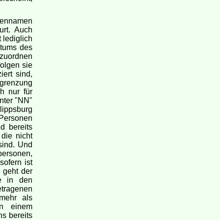
liennamen
urt. Auch
 lediglich
atums des
nzuordnen
olgen sie
ert sind,
sgrenzung
h nur für
nter "NN"
ilippsburg
 Personen
d bereits
die nicht
sind. Und
rpersonen,
sofern ist
 geht der
e in den
tragenen
 mehr als
in einem
s bereits