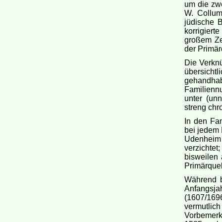
um die zwe
W. Collum
jüdische 
korrigiert
großem Ze
der Primär
Die Verknü
übersicht
gehandha
Familienn
unter (un
streng chr
In den Fa
bei jedem 
Udenheim 
verzichte
bisweilen 
Primärque
Während b
Anfangsja
(1607/169
vermutlich
Vorbemerku