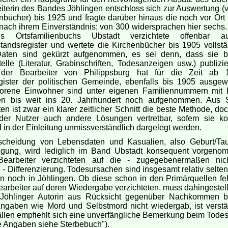
iterin des Bandes Jöhlingen entschloss sich zur Auswertung (v
nbücher) bis 1925 und fragte darüber hinaus die noch vor Ort
ach ihrem Einverständnis; von 300 widersprachen hier sechs.
s Ortsfamilienbuchs Ubstadt verzichtete offenbar au
andsregister und wertete die Kirchenbücher bis 1905 vollstä
aten sind gekürzt aufgenommen, es sei denn, dass sie b
elle (Literatur, Grabinschriften, Todesanzeigen usw.) publizi
 der Bearbeiter von Philippsburg hat für die Zeit ab 
gister der politischen Gemeinde, ebenfalls bis 1905 ausgewe
orene Einwohner sind unter eigenen Familiennummern mit
en bis weit ins 20. Jahrhundert noch aufgenommen. Aus 
n ist zwar ein klarer zeitlicher Schnitt die beste Methode, do
 der Nutzer auch andere Lösungen vertretbar, sofern sie k
d in der Einleitung unmissverständlich dargelegt werden.
scheidung von Lebensdaten und Kasualien, also Geburt/Ta
igung, wird lediglich im Band Ubstadt konsequent vorgeno
earbeiter verzichteten auf die - zugegebenermaßen nich
 - Differenzierung. Todesursachen sind insgesamt relativ selte
n noch in Jöhlingen. Ob diese schon in den Primärquellen fe
earbeiter auf deren Wiedergabe verzichteten, muss dahingestell
Jöhlinger Autorin aus Rücksicht gegenüber Nachkommen b
ngaben wie Mord und Selbstmord nicht wiedergab, ist verstän
llen empfiehlt sich eine unverfängliche Bemerkung beim Todes
e Angaben siehe Sterbebuch").