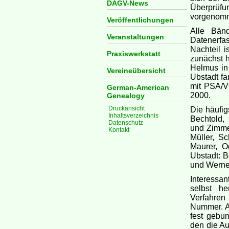
DAGV-News
Überprüfun
vorgenom
Veröffentlichungen
Alle Bän
Veranstaltungen
Datenerfa
Nachteil i
Praxiswerkstatt
zunächst h
Helmus in
Vereineübersicht
Ubstadt f
mit PSA/V
German-American
2000.
Genealogy
Druckansicht
Die häufig
Inhaltsverzeichnis
Bechtold, 
Datenschutz
und Zimmer
Kontakt
Müller, Sc
Maurer, O
Ubstadt: B
und Werne
Interessa
selbst he
Verfahren
Nummer. Al
fest gebu
den die Au