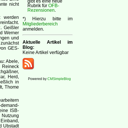
gibt es eine neue
nte nicht
Rubrik für
OFB-
Rezensionen
.
t werden
*) Hierzu bitte im
infacht.
Mitgliederbereich
. Geißler
anmelden.
nd Werner
ingen und
Aktuelle Artikel im
 zunächst
Blog:
 von GES-
Keine Artikel verfügbar
u: Abele,
, Reineck
chgäßner,
ar, Herd,
Powered by
CMSimpleBlog
eßlich in
adt, Thome
arbeitern
-demand-
eine ISB-
n Nutzung
 Einband,
d Ubstadt