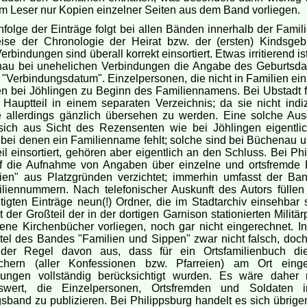
 Leser nur Kopien einzelner Seiten aus dem Band vorliegen.
folge der Einträge folgt bei allen Bänden innerhalb der Fami
weise der Chronologie der Heirat bzw. der (ersten) Kindsgeb
Verbindungen sind überall korrekt einsortiert. Etwas irritierend ist
nau bei unehelichen Verbindungen die Angabe des Geburtsd
 "Verbindungsdatum". Einzelpersonen, die nicht in Familien ei
en bei Jöhlingen zu Beginn des Familiennamens. Bei Ubstadt f
auptteil in einem separaten Verzeichnis; da sie nicht indizi
e allerdings gänzlich übersehen zu werden. Eine solche Au
 sich aus Sicht des Rezensenten wie bei Jöhlingen eigentlic
bei denen ein Familienname fehlt; solche sind bei Büchenau u
il einsortiert, gehören aber eigentlich an den Schluss. Bei Ph
f die Aufnahme von Angaben über einzelne und ortsfremde
ien" aus Platzgründen verzichtet; immerhin umfasst der Ban
liennummern. Nach telefonischer Auskunft des Autors füllen 
tigten Einträge neun(!) Ordner, die im Stadtarchiv einsehbar 
st der Großteil der in der dortigen Garnison stationierten Militä
gene Kirchenbücher vorliegen, noch gar nicht eingerechnet. In
itel des Bandes "Familien und Sippen" zwar nicht falsch, doch
der Regel davon aus, dass für ein Ortsfamilienbuch di
chern (aller Konfessionen bzw. Pfarreien) am Ort einge
ungen vollständig berücksichtigt wurden. Es wäre daher
swert, die Einzelpersonen, Ortsfremden und Soldaten 
band zu publizieren. Bei Philippsburg handelt es sich übrigen