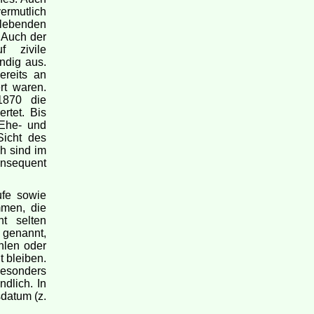
ermutlich
 lebenden
 Auch der
f zivile
ndig aus.
ereits an
ert waren.
1870 die
rtet. Bis
 Ehe- und
Sicht des
ch sind im
onsequent
ufe sowie
mmen, die
t selten
n genannt,
hlen oder
t bleiben.
esonders
dlich. In
datum (z.