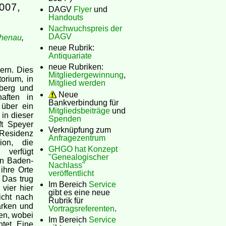
007,
DAGV
Flyer
und
Handouts
Nachwuchspreis der
DAGV
henau
,
neue Rubrik:
Antiquariate
neue Rubriken:
ern. Dies
Mitgliedergewinnung
,
orium, in
Mitglied werden
lberg und
Neue
aften in
Bankverbindung für
 über ein
Mitgliedsbeiträge
und
 in dieser
Spenden
ft Speyer
Verknüpfung zum
 Residenz
Anfragezentrum
ion, die
GHGO hat Konzept
 verfügt
"Genealogischer
en Baden-
Nachlass"
ihre Orte
veröffentlicht
 Das trug
Im Bereich
Service
vier hier
gibt es eine neue
icht nach
Rubrik für
ärken und
Vortragsreferenten
.
en, wobei
Im Bereich
Service
htet. Eine