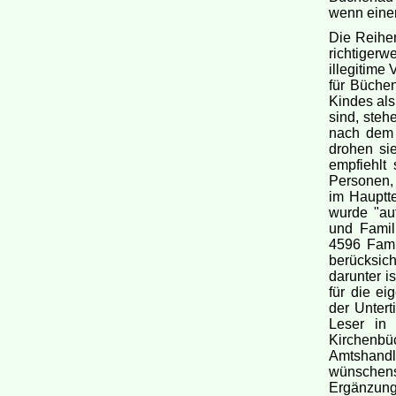
wenn einem
Die Reihen
richtiger
illegitime 
für Büche
Kindes als
sind, steh
nach dem H
drohen si
empfiehlt
Personen, 
im Hauptte
wurde "au
und Famil
4596 Fami
berücksich
darunter i
für die ei
der Untert
Leser in 
Kirchenbü
Amtshandl
wünschen
Ergänzungs