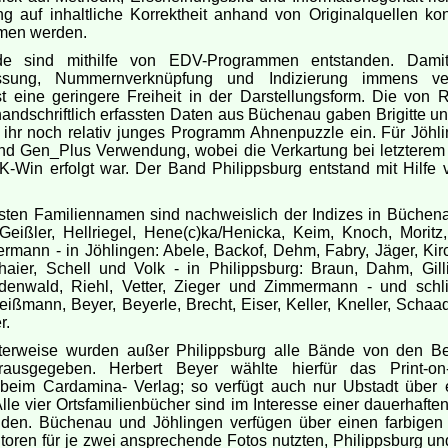
g auf inhaltliche Korrektheit anhand von Originalquellen kon
men werden.
de sind mithilfe von EDV-Programmen entstanden. Dami
ssung, Nummernverknüpfung und Indizierung immens vere
st eine geringere Freiheit in der Darstellungsform. Die von R
andschriftlich erfassten Daten aus Büchenau gaben Brigitte u
 ihr noch relativ junges Programm Ahnenpuzzle ein. Für Jöhl
and Gen_Plus Verwendung, wobei die Verkartung bei letzterem
K-Win erfolgt war. Der Band Philippsburg entstand mit Hilfe
sten Familiennamen sind nachweislich der Indizes in Büchena
Geißler, Hellriegel, Hene(c)ka/Henicka, Keim, Knoch, Moritz
mann - in Jöhlingen: Abele, Backof, Dehm, Fabry, Jäger, Kir
haier, Schell und Volk - in Philippsburg: Braun, Dahm, Gilli
denwald, Riehl, Vetter, Zieger und Zimmermann - und schli
eißmann, Beyer, Beyerle, Brecht, Eiser, Keller, Kneller, Scha
r.
nterweise wurden außer Philippsburg alle Bände von den Be
rausgegeben. Herbert Beyer wählte hierfür das Print-on
 beim Cardamina- Verlag; so verfügt auch nur Ubstadt über 
le vier Ortsfamilienbücher sind im Interesse einer dauerhafte
nden. Büchenau und Jöhlingen verfügen über einen farbigen
toren für je zwei ansprechende Fotos nutzten, Philippsburg un