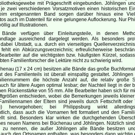
ibliotheksgewebe mit Prägeschrift eingebunden. Jöhlingen un
je zwei verschiedenen Vorsatzmotiven einen historischen Ein
im erstgenannten Band sorgen darüber hinaus eine Viel
tos auch im Datenteil für eine gelungene Auflockerung. Nur Ph
völlig auf Illustrationen.
r Bände verfügen über Einleitungsteile, in denen Meth
undlage ausreichend dargelegt werden. Als besonders prof
dabei Ubstadt, u.a. durch ein vierseitiges Quellenverzeichnis
fehlt ein Abkürzungsverzeichnis; erfreulicherweise beschrän
Bearbeiter auf die wichtigsten bzw. häufigsten Kürzel, sodass
ten Familienforscher die Lektüre nicht zu schwierig wird.
henau (17 x 24 cm) besitzen alle Bände das große Buchformat
 des Familienteils ist überall einspaltig gestaltet. Jöhlingen
liennummern die höchste Anzahl auf, die relativ große Sc
auch für ältere Augen optimal lesbar; der Nachteil liegt in der
en Rückenstärke von 55 mm. Alle Bearbeiter haben sich für m
ftgrößen entschieden, wobei die Bemerkungen jeweils kleiner
Familiennamen der Eltern sind jeweils durch Fettschrift oder 
u) hervorgehoben; bei Philippsburg wirkt allerdin
htlich, dass auch die Vornamen fett formatiert und den Fami
ellt sind. Besonders klar wirken die durchgehenden Übersch
nes neuen Namens bei Büchenau und Jöhlingen. Nützlich sind
n zu nennen, die außer Jöhlingen alle Bände besitzen un
auch den Ortsnamen enthalten, was besonders dann wichtig e