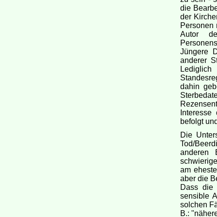
die Bearbe
der Kirche
Personen n
Autor de
Personenst
Jüngere D
anderer St
Lediglich
Standesre
dahin geb
Sterbedat
Rezensente
Interesse
befolgt un
Die Unter
Tod/Beerd
anderen B
schwierige
am eheste
aber die B
Dass die 
sensible A
solchen Fä
B.: "näher