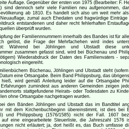
ite Auflage. Gegenüber der ersten von 1975 (Bearbeiter: F. H
) sind dennoch sehr viele Familien neu aufgenommen, dar
Bevölkerung ab 1810. Es handelt sich also um weit mehr al
e Neuauflage, zumal auch Ehedaten und fragwürdige Einträge 
itdruck entstandenen und daher recht fehlerhaften Erstaufla
quellen überprüft wurden.
pfung der Familiennnummern innerhalb des Bandes ist für alle 
lich gelöst, die Frage der Mehrfachehen wird indes unters
bt: Während bei Jöhlingen und Ubstadt diese unt
ummer zusammen gefasst sind, wird bei Büchenau und Phili
nötigem) Wiederabdruck der Daten des Familienvaters - sepa
onologisch eingereiht.
milienbüchern Büchenau, Jöhlingen und Ubstadt steht (sofern
Datum eine Ortsangabe. Beim Band Philippsburg, das übrigens
hieß, wird gemäß Anleitung leider auf die Ortsangabe Phi
t; Erfahrungen zumindest aus anderen Gemeinden zeigen jed
andernorts stattgefundene Heirats- oder Todesdaten zu Kinde
llen ohne Ortsangabe nachgetragen wurden.
ei den Bänden Jöhlingen und Ubstadt das im Bandtitel a
hr mit dem Kirchenbuchbeginn übereinstimmt, ist dies bei
6) und Philippsburg (1576/1585) nicht der Fall. 1607 bez
 auf eine eingearbeitete Steuerliste, die Jahreszahl 1576 i
ngen nicht erläutert; ja, dort heißt es, das Buch umfasse di