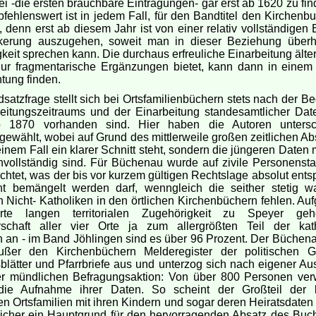
i -die ersten brauchbare Eintragungen- gar erst ab 1620 zu fi
pfehlenswert ist in jedem Fall, für den Bandtitel den Kirchen
 denn erst ab diesem Jahr ist von einer relativ vollständigen
kerung auszugehen, soweit man in dieser Beziehung über
gkeit sprechen kann. Die durchaus erfreuliche Einarbeitung älte
nur fragmentarische Ergänzungen bietet, kann dann in einem U
tung finden.
satzfrage stellt sich bei Ortsfamilienbüchern stets nach der 
eitungszeitraums und der Einarbeitung standesamtlicher Date
 1870 vorhanden sind. Hier haben die Autoren untersch
ewählt, wobei auf Grund des mittlerweile großen zeitlichen Ab
einem Fall ein klarer Schnitt steht, sondern die jüngeren Daten
nvollständig sind. Für Büchenau wurde auf zivile Personenst
zichtet, was der bis vor kurzem gültigen Rechtslage absolut ent
ht bemängelt werden darf, wenngleich die seither stetig 
 Nicht- Katholiken in den örtlichen Kirchenbüchern fehlen. Au
erte langen territorialen Zugehörigkeit zu Speyer geh
schaft aller vier Orte ja zum allergrößten Teil der kat
 an - im Band Jöhlingen sind es über 96 Prozent. Der Büchena
ußer den Kirchenbüchern Melderegister der politischen 
sblätter und Pfarrbriefe aus und unterzog sich nach eigener Au
r mündlichen Befragungsaktion: Von über 800 Personen ver
die Aufnahme ihrer Daten. So scheint der Großteil der 
n Ortsfamilien mit ihren Kindern und sogar deren Heiratsdaten
sicher ein Hauptgrund für den hervorragenden Absatz des Buc