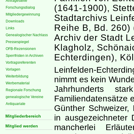
Anfragestelle
(1641-1900), Stett
Forschungsdialog
Mitgliedergewinnung
Stadtarchivs Lein
Downloads
Reihe B, Bd. 260) 
Links
Archiv der Stadt L
Genealogischer Nachlass
Pressespiegel
Klagholz, Schönai
OFB-Rezensionen
Echterdingen), Köl
Sperrfristen in Archiven
Vortragsreferenten
Leinfelden-Echterding
Vorlagen
Weiterbildung
nimmt es kein Wunde
Werbematerial
Jahrhunderts st
Regionale Forschung
Familiendatensätze e
genealogische Vereine
Antiquariate
Günther Schweizer, 
in ausgezeichneter 
Mitgliederbereich
mancherlei Erläu
Mitglied werden