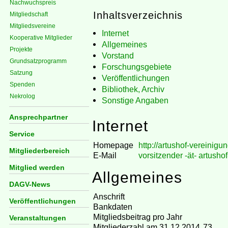
Nachwuchspreis
Inhaltsverzeichnis
Mitgliedschaft
Mitgliedsvereine
Internet
Kooperative Mitglieder
Allgemeines
Projekte
Vorstand
Grundsatzprogramm
Forschungsgebiete
Satzung
Veröffentlichungen
Spenden
Bibliothek, Archiv
Nekrolog
Sonstige Angaben
Ansprechpartner
Internet
Service
Homepage
http://artushof-vereinigu
Mitgliederbereich
E-Mail
vorsitzender -ät- artusho
Mitglied werden
Allgemeines
DAGV-News
Anschrift
Veröffentlichungen
Bankdaten
Mitgliedsbeitrag pro Jahr
Veranstaltungen
Mitgliederzahl am 31.12.2014
73