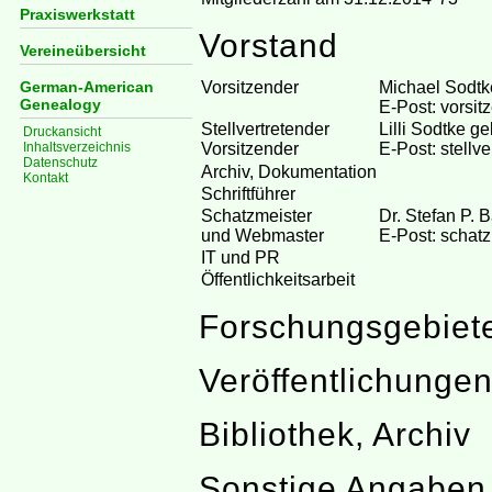
Praxiswerkstatt
Vorstand
Vereineübersicht
German-American
Vorsitzender
Michael Sodtke
Genealogy
E-Post: vorsit
Stellvertretender
Lilli Sodtke g
Druckansicht
Inhaltsverzeichnis
Vorsitzender
E-Post: stellve
Datenschutz
Archiv, Dokumentation
Kontakt
Schriftführer
Schatzmeister
Dr. Stefan P. 
und Webmaster
E-Post: schatz
IT und PR
Öffentlichkeitsarbeit
Forschungsgebiet
Veröffentlichunge
Bibliothek, Archiv
Sonstige Angaben