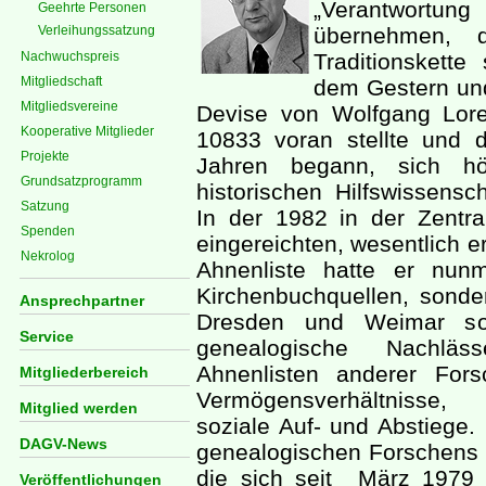
„Verantwortun
Geehrte Personen
Verleihungssatzung
übernehmen, 
Nachwuchspreis
Traditionskette
Mitgliedschaft
dem Gestern und
Mitgliedsvereine
Devise von Wolfgang Lore
Kooperative Mitglieder
10833 voran stellte und d
Projekte
Jahren begann, sich höc
Grundsatzprogramm
historischen Hilfswissensc
Satzung
In der 1982 in der Zentral
Spenden
eingereichten, wesentlich e
Nekrolog
Ahnenliste hatte er nunm
Kirchenbuchquellen, sonde
Ansprechpartner
Dresden und Weimar sow
Service
genealogische Nachlä
Ahnenlisten anderer Fors
Mitgliederbereich
Vermögensverhältnisse, 
Mitglied werden
soziale Auf- und Abstiege. 
DAGV-News
genealogischen Forschens t
die sich seit März 1979 
Veröffentlichungen