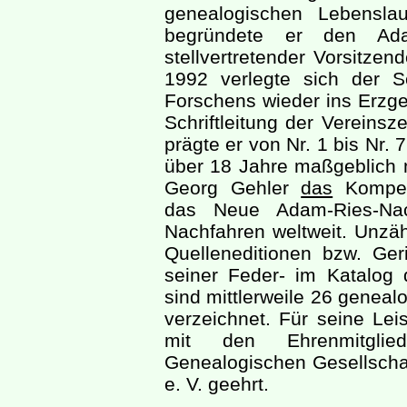
genealogischen Lebensla
begründete er den Ad
stellvertretender Vorsitze
1992 verlegte sich der 
Forschens wieder ins Erzg
Schriftleitung der Vereinsze
prägte er von Nr. 1 bis Nr. 
über 18 Jahre maßgeblich mi
Georg Gehler
das
Kompen
das Neue Adam-Ries-Nac
Nachfahren weltweit. Unzäh
Quelleneditionen bzw. Ger
seiner Feder- im Katalog 
sind mittlerweile 26 genealo
verzeichnet. Für seine Le
mit den Ehrenmitglie
Genealogischen Gesellscha
e. V. geehrt.