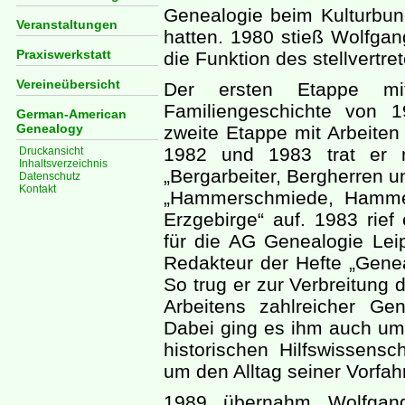
Genealogie beim Kulturbu
Veranstaltungen
hatten. 1980 stieß Wolfga
Praxiswerkstatt
die Funktion des stellvertr
Vereineübersicht
Der ersten Etappe mi
Familiengeschichte von 
German-American
Genealogy
zweite Etappe mit Arbeiten
1982 und 1983 trat er 
Druckansicht
Inhaltsverzeichnis
„Bergarbeiter, Bergherren 
Datenschutz
Kontakt
„Hammerschmiede, Hamme
Erzgebirge“ auf. 1983 rief
für die AG Genealogie Lei
Redakteur der Hefte „Geneal
So trug er zur Verbreitung 
Arbeitens zahlreicher Gen
Dabei ging es ihm auch um
historischen Hilfswissensc
um den Alltag seiner Vorfah
1989 übernahm Wolfgan