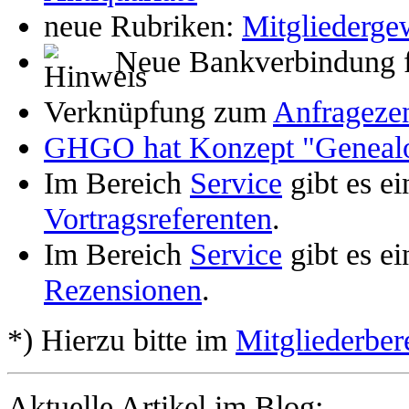
neue Rubriken:
Mitgliederg
Neue Bankverbindung 
Verknüpfung zum
Anfrageze
GHGO hat Konzept "Genealogi
Im Bereich
Service
gibt es ei
Vortragsreferenten
.
Im Bereich
Service
gibt es e
Rezensionen
.
*) Hierzu bitte im
Mitgliederber
Aktuelle Artikel im Blog: