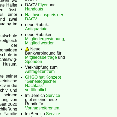
eußen wo
DAGV
Flyer
und
ste Hälfte
Handouts
n lässt.
us einer
Nachwuchspreis der
DAGV
und zwei
haalby im
neue Rubrik:
Antiquariate
neue Rubriken:
schule
Mitgliedergewinnung
,
eitgleich
Mitglied werden
ng der
Neue
monatigen
Bankverbindung für
schule in
Mitgliedsbeiträge
und
chleswig-
Spenden
g, Husum,
Verknüpfung zum
Anfragezentrum
te seiner
GHGO hat Konzept
teinische
"Genealogischer
tiv in die
Nachlass"
veröffentlicht
rchiv und
t seinem
Im Bereich
Service
atung von
gibt es eine neue
Rubrik für
Seit 2020
Vortragsreferenten
.
chließung
r Familie
Im Bereich
Service