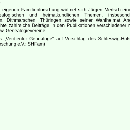
.
 eigenen Familienforschung widmet sich Jürgen Mertsch einer
alogischen und heimatkundlichen Themen, insbeson
n, Dithmarschen, Thüringen sowie seiner Wahlheimat An
ichte zahlreiche Beiträge in den Publikationen verschiedener 
zw. Genealogievereine.
ls „Verdienter Genealoge“ auf Vorschlag des Schleswig-Hols
orschung e.V.; SHFam)