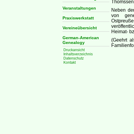
Thomssen
Veranstaltungen
Neben der
von gene
Praxiswerkstatt
Ostpreuße
veröffentl
Vereineübersicht
Heimat- b
German-American
(Geehrt a
Genealogy
Familienf
Druckansicht
Inhaltsverzeichnis
Datenschutz
Kontakt