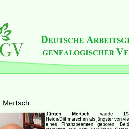
n Mertsch
Jürgen Mertsch
wurde 19
Heide/Dithmarschen als jüngster von vi
eines Finanzbeamten geboren. Beid