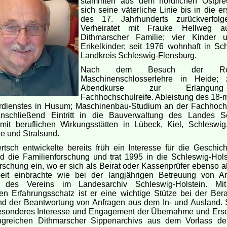
stammten aus dem nördlichen Ostpr
sich seine väterliche Linie bis in die er
des 17. Jahrhunderts zurückverfolge
Verheiratet mit Frauke Hellweg a
Dithmarscher Familie; vier Kinder 
Enkelkinder; seit 1976 wohnhaft in Sc
Landkreis Schleswig-Flensburg.
Nach dem Besuch der Real
Maschinenschlosserlehre in Heide; z
Abendkurse zur Erlangu
Fachhochschulreife. Ableistung des 18-
dienstes in Husum; Maschinenbau-Studium an der Fachhoch
nschließend Eintritt in die Bauverwaltung des Landes S
 mit beruflichen Wirkungsstätten in Lübeck, Kiel, Schleswi
e und Stralsund.
tsch entwickelte bereits früh ein Interesse für die Geschich
d die Familienforschung und trat 1995 in die Schleswig-Hols
rschung ein, wo er sich als Beirat oder Kassenprüfer ebenso ak
beit einbrachte wie bei der langjährigen Betreuung von A
ek des Vereins im Landesarchiv Schleswig-Holstein. Mi
gen Erfahrungsschatz ist er eine wichtige Stütze bei der Ber
nd der Beantwortung von Anfragen aus dem In- und Ausland. 
 besonderes Interesse und Engagement der Übernahme und Ers
greichen Dithmarscher Sippenarchivs aus dem Vorlass de