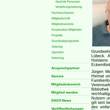
Geehrte Personen
Verleihungssatzung
Nachwuchspreis
Mitgliedschaft
Mitgliedsvereine
Kooperative Mitglieder
Projekte
Grundsatzprogramm
Satzung
Grundwehr
Spenden
Lübeck. A
Nekrolog
Holsteins
Eckernförd
Ansprechpartner
Jürgen Mer
Heimat un
Service
Familienfo
Mitgliederbereich
Vereinsar
Biblioth
Mitglied werden
reichhalti
Nutzern u
DAGV-News
gilt sein
des umfan
Veröffentlichungen